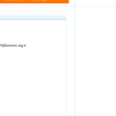
z74@ismmm.org.tr