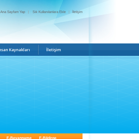
Ana Sayfam Yap
|
Sık Kullanılanlara Ekle
|
İletişim
nsan Kaynakları
İletişim
E-Beyanname
E-Bildirge