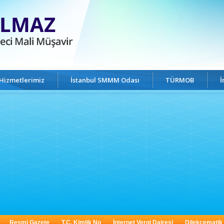
Hizmetlerimiz
İstanbul SMMM Odası
TÜRMOB
İ
Resmi Gazete
T.C. Kimlik No
İnternet Vergi Dairesi
Dilekçematik