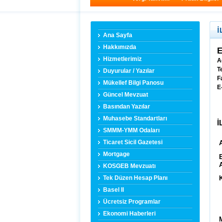
İ
Ana Sayfa
Hakkımızda
Hizmetlerimiz
A
Te
Duyurular / Yazılar
F
Mükellef Bilgi Panosu
E
Güncel Mevzuat
Basından Yazılar
Muhasebe Standartları
İ
SMMM-YMM Odaları
Ticaret Sicil Gazetesi
Mortgage
KOSGEB Mevzuatı
Tek Düzen Hesap Planı
Basel II
Ücretsiz Programlar
Ekonomi Haberleri