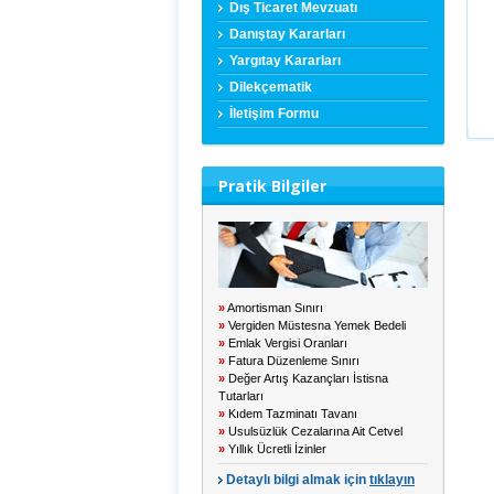
Dış Ticaret Mevzuatı
Danıştay Kararları
Yargıtay Kararları
Dilekçematik
İletişim Formu
Pratik Bilgiler
»
Amortisman Sınırı
»
Vergiden Müstesna Yemek Bedeli
»
Emlak Vergisi Oranları
»
Fatura Düzenleme Sınırı
»
Değer Artış Kazançları İstisna
Tutarları
»
Kıdem Tazminatı Tavanı
»
Usulsüzlük Cezalarına Ait Cetvel
»
Yıllık Ücretli İzinler
Detaylı bilgi almak için
tıklayın