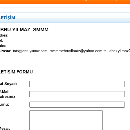
LETİŞİM
EBRU YILMAZ, SMMM
dres:
l:
aks:
smmmebruyilmaz@yahoo.com.tr -
ebru.yilma
-Posta:
info@ebruyilmaz.com
-
LETİŞİM FORMU
Ad Soyad:
E-Mail
Adresiniz
Konu
:
Mesaj: