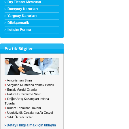
Dış Ticaret Mevzuatı
Danıştay Kararları
Yargıtay Kararları
Dilekçematik
İletişim Formu
Pratik Bilgiler
»
Amortisman Sınırı
»
Vergiden Müstesna Yemek Bedeli
»
Emlak Vergisi Oranları
»
Fatura Düzenleme Sınırı
»
Değer Artış Kazançları İstisna
Tutarları
»
Kıdem Tazminatı Tavanı
»
Usulsüzlük Cezalarına Ait Cetvel
»
Yıllık Ücretli İzinler
Detaylı bilgi almak için
tıklayın