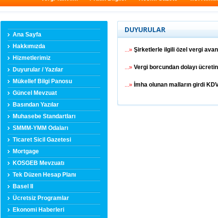
DUYURULAR
Ana Sayfa
Hakkımızda
...»
Şirketlerle ilgili özel vergi avan
Hizmetlerimiz
...»
Vergi borcundan dolayı ücretin 
Duyurular / Yazılar
Mükellef Bilgi Panosu
...»
İmha olunan malların girdi KDV
Güncel Mevzuat
Basından Yazılar
Muhasebe Standartları
SMMM-YMM Odaları
Ticaret Sicil Gazetesi
Mortgage
KOSGEB Mevzuatı
Tek Düzen Hesap Planı
Basel II
Ücretsiz Programlar
Ekonomi Haberleri