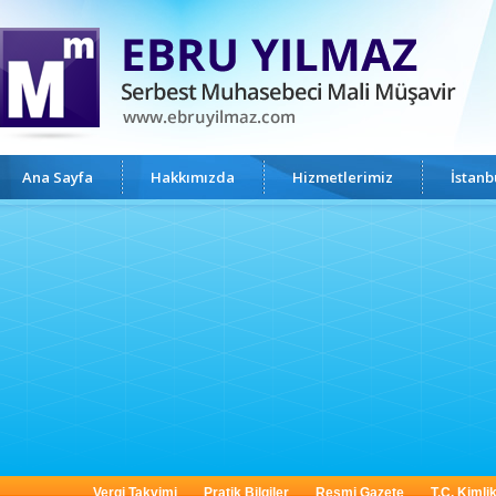
Ana Sayfa
Hakkımızda
Hizmetlerimiz
İstan
Vergi Takvimi
Pratik Bilgiler
Resmi Gazete
T.C. Kimli